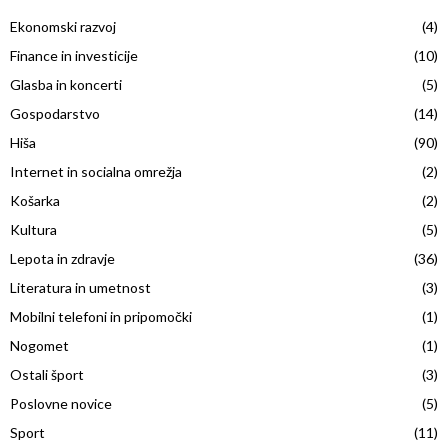
h
Ekonomski razvoj
(4)
f
A
o
Finance in investicije
(10)
r
R
Glasba in koncerti
(5)
:
Gospodarstvo
(14)
C
Hiša
(90)
H
Internet in socialna omrežja
(2)
Košarka
(2)
Kultura
(5)
Lepota in zdravje
(36)
Literatura in umetnost
(3)
Mobilni telefoni in pripomočki
(1)
Nogomet
(1)
Ostali šport
(3)
Poslovne novice
(5)
Sport
(11)