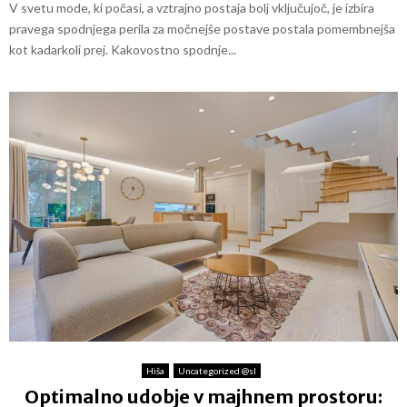
V svetu mode, ki počasi, a vztrajno postaja bolj vključujoč, je izbira
pravega spodnjega perila za močnejše postave postala pomembnejša
kot kadarkoli prej. Kakovostno spodnje...
Hiša
Uncategorized @sl
Optimalno udobje v majhnem prostoru: