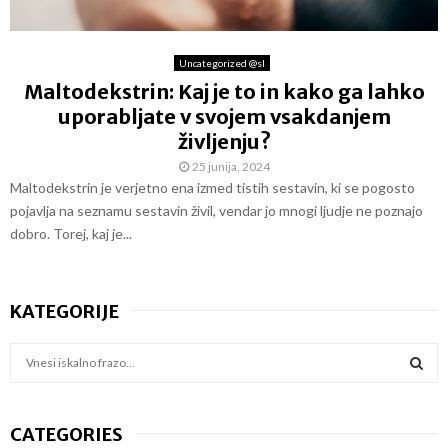
Uncategorized @sl
Maltodekstrin: Kaj je to in kako ga lahko
uporabljate v svojem vsakdanjem
življenju?
25 junija, 2024
Maltodekstrin je verjetno ena izmed tistih sestavin, ki se pogosto
pojavlja na seznamu sestavin živil, vendar jo mnogi ljudje ne poznajo
dobro. Torej, kaj je...
KATEGORIJE
S
e
a
S
r
CATEGORIES
c
E