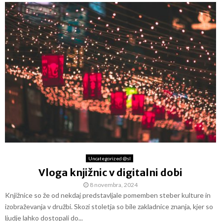
Uncategorized @sl
Vloga knjižnic v digitalni dobi
8 novembra, 2024
Knjižnice so že od nekdaj predstavljale pomemben steber kulture in
izobraževanja v družbi. Skozi stoletja so bile zakladnice znanja, kjer so
ljudje lahko dostopali do...