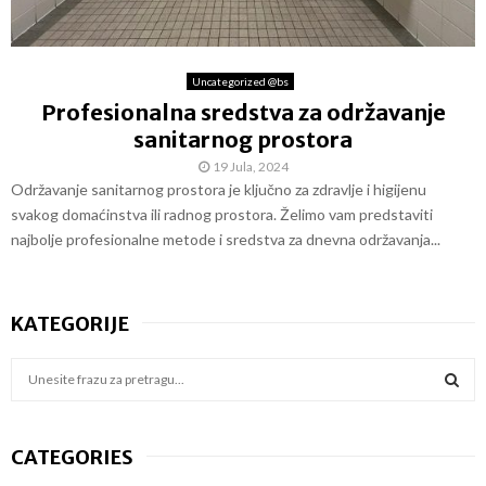
Uncategorized @bs
Profesionalna sredstva za održavanje
sanitarnog prostora
19 Jula, 2024
Održavanje sanitarnog prostora je ključno za zdravlje i higijenu
svakog domaćinstva ili radnog prostora. Želimo vam predstaviti
najbolje profesionalne metode i sredstva za dnevna održavanja...
KATEGORIJE
S
e
a
S
r
CATEGORIES
c
E
h