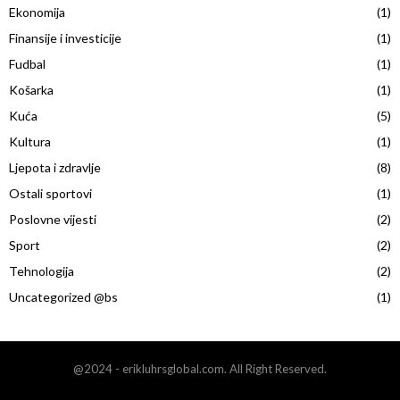
Ekonomija
(1)
f
A
o
Finansije i investicije
(1)
r
R
Fudbal
(1)
:
Košarka
(1)
C
Kuća
(5)
H
Kultura
(1)
Ljepota i zdravlje
(8)
Ostali sportovi
(1)
Poslovne vijesti
(2)
Sport
(2)
Tehnologija
(2)
Uncategorized @bs
(1)
@2024 - erikluhrsglobal.com. All Right Reserved.