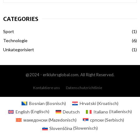
e
a
S
r
CATEGORIES
c
E
h
Sport
(1)
f
A
o
Technologie
(6)
r
R
Unkategorisiert
(1)
:
C
H
@2024 - erikluhrsglobal.com. All Right Reserved.
Kontaktiere uns
Datenschutzrichtlinie
Bosnian
(
Bosnisch
)
Hrvatski
(
Kroatisch
)
English
(
Englisch
)
Deutsch
Italiano
(
Italienisch
)
македонски
(
Mazedonisch
)
српски
(
Serbisch
)
Slovenščina
(
Slowenisch
)