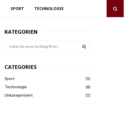
T
SPORT
TECHNOLOGIE
KATEGORIEN
S
e
a
S
r
CATEGORIES
c
E
h
Sport
(1)
f
A
o
Technologie
(6)
r
R
Unkategorisiert
(1)
:
C
H