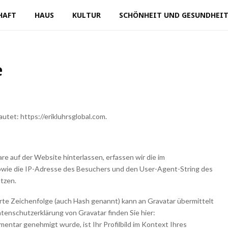
HAFT
HAUS
KULTUR
SCHÖNHEIT UND GESUNDHEI
e
tet: https://erikluhrsglobal.com.
auf der Website hinterlassen, erfassen wir die im
wie die IP-Adresse des Besuchers und den User-Agent-String des
tzen.
erte Zeichenfolge (auch Hash genannt) kann an Gravatar übermittelt
tenschutzerklärung von Gravatar finden Sie hier:
entar genehmigt wurde, ist Ihr Profilbild im Kontext Ihres