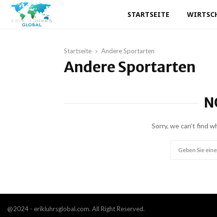
STARTSEITE
WIRTSC
Startseite
Andere Sportarten
Andere Sportarten
N
Sorry, we can’t find w
Search
for:
@2024 - erikluhrsglobal.com. All Right Reserved.