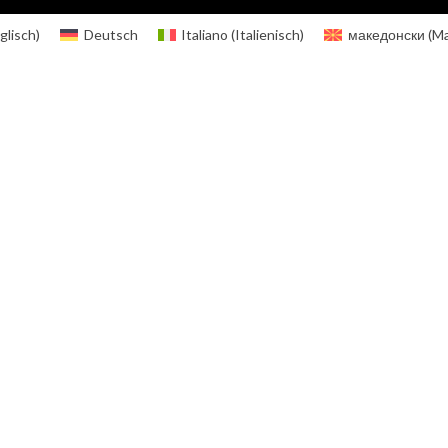
glisch
)
Deutsch
Italiano
(
Italienisch
)
македонски
(
Ma