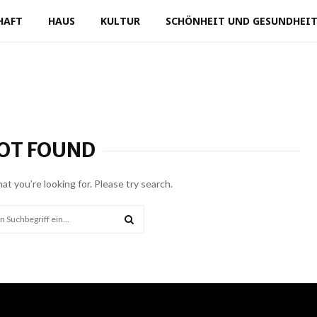
HAFT
HAUS
KULTUR
SCHÖNHEIT UND GESUNDHEI
OT FOUND
hat you’re looking for. Please try search.
SEARCH