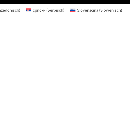
zedonisch
)
српски
(
Serbisch
)
Slovenščina
(
Slowenisch
)