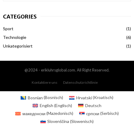
a
S
r
CATEGORIES
c
E
h
Sport
(1)
f
A
o
Technologie
(6)
r
R
Unkategorisiert
(1)
:
C
H
@2024 - erikluhrsglobal.com. All Right Reserved.
Kontaktiere uns
Datenschutzrichtlinie
Bosnian
(
Bosnisch
)
Hrvatski
(
Kroatisch
)
English
(
Englisch
)
Deutsch
македонски
(
Mazedonisch
)
српски
(
Serbisch
)
Slovenščina
(
Slowenisch
)