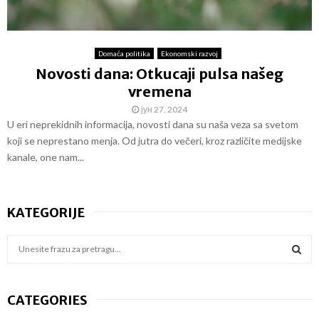
Domaća politika
Ekonomski razvoj
Novosti dana: Otkucaji pulsa našeg
vremena
јун 27, 2024
U eri neprekidnih informacija, novosti dana su naša veza sa svetom
koji se neprestano menja. Od jutra do večeri, kroz različite medijske
kanale, one nam...
KATEGORIJE
S
e
a
S
r
CATEGORIES
c
E
h