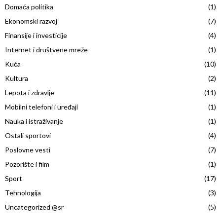
Domaća politika
(1)
f
A
o
Ekonomski razvoj
(7)
r
R
Finansije i investicije
(4)
:
Internet i društvene mreže
(1)
C
Kuća
(10)
H
Kultura
(2)
Lepota i zdravlje
(11)
Mobilni telefoni i uređaji
(1)
Nauka i istraživanje
(1)
Ostali sportovi
(4)
Poslovne vesti
(7)
Pozorište i film
(1)
Sport
(17)
Tehnologija
(3)
Uncategorized @sr
(5)