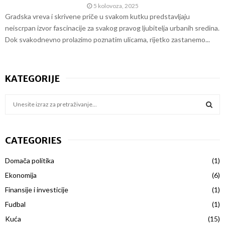
5 kolovoza, 2025
Gradska vreva i skrivene priče u svakom kutku predstavljaju
neiscrpan izvor fascinacije za svakog pravog ljubitelja urbanih sredina.
Dok svakodnevno prolazimo poznatim ulicama, rijetko zastanemo...
KATEGORIJE
S
e
a
S
r
CATEGORIES
c
E
h
Domača politika
(1)
f
A
o
Ekonomija
(6)
r
R
Finansije i investicije
(1)
:
Fudbal
(1)
C
Kuća
(15)
H