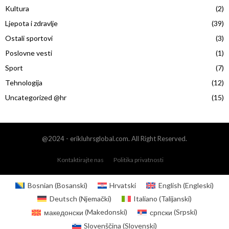
Kultura
(2)
Ljepota i zdravlje
(39)
Ostali sportovi
(3)
Poslovne vesti
(1)
Sport
(7)
Tehnologija
(12)
Uncategorized @hr
(15)
@2024 - erikluhrsglobal.com. All Right Reserved.
Kontaktirajte nas
Politika privatnosti
Bosnian
(
Bosanski
)
Hrvatski
English
(
Engleski
)
Deutsch
(
Njemački
)
Italiano
(
Talijanski
)
македонски
(
Makedonski
)
српски
(
Srpski
)
Slovenščina
(
Slovenski
)