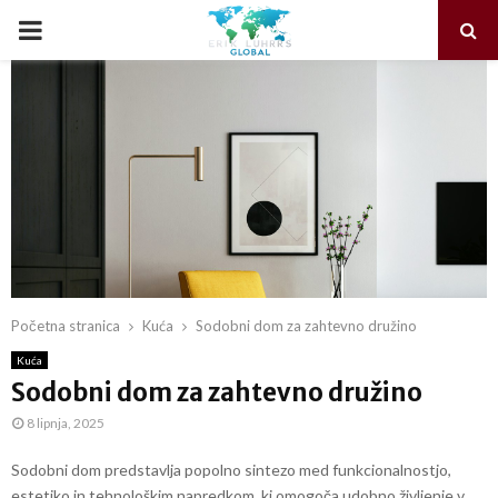
PRIMARY
MENU
Početna stranica
Kuća
Sodobni dom za zahtevno družino
Kuća
Sodobni dom za zahtevno družino
8 lipnja, 2025
Sodobni dom predstavlja popolno sintezo med funkcionalnostjo,
estetiko in tehnološkim napredkom, ki omogoča udobno življenje v