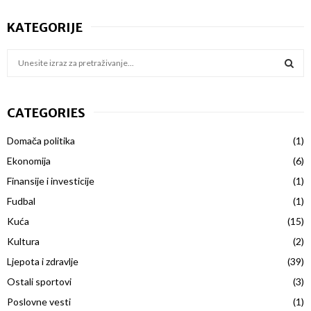
KATEGORIJE
S
e
a
S
r
CATEGORIES
c
E
h
Domača politika
(1)
f
A
o
Ekonomija
(6)
r
R
Finansije i investicije
(1)
:
Fudbal
(1)
C
Kuća
(15)
H
Kultura
(2)
Ljepota i zdravlje
(39)
Ostali sportovi
(3)
Poslovne vesti
(1)