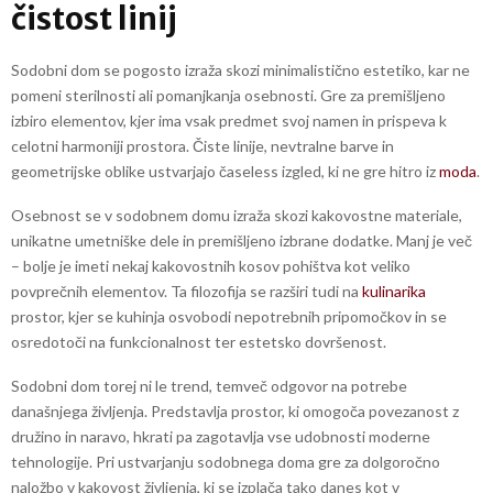
čistost linij
Sodobni dom se pogosto izraža skozi minimalistično estetiko, kar ne
pomeni sterilnosti ali pomanjkanja osebnosti. Gre za premišljeno
izbiro elementov, kjer ima vsak predmet svoj namen in prispeva k
celotni harmoniji prostora. Čiste linije, nevtralne barve in
geometrijske oblike ustvarjajo časeless izgled, ki ne gre hitro iz
moda
.
Osebnost se v sodobnem domu izraža skozi kakovostne materiale,
unikatne umetniške dele in premišljeno izbrane dodatke. Manj je več
– bolje je imeti nekaj kakovostnih kosov pohištva kot veliko
povprečnih elementov. Ta filozofija se razširi tudi na
kulinarika
prostor, kjer se kuhinja osvobodi nepotrebnih pripomočkov in se
osredotoči na funkcionalnost ter estetsko dovršenost.
Sodobni dom torej ni le trend, temveč odgovor na potrebe
današnjega življenja. Predstavlja prostor, ki omogoča povezanost z
družino in naravo, hkrati pa zagotavlja vse udobnosti moderne
tehnologije. Pri ustvarjanju sodobnega doma gre za dolgoročno
naložbo v kakovost življenja, ki se izplača tako danes kot v