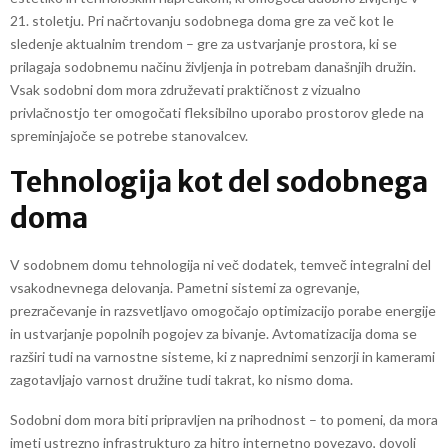
21. stoletju. Pri načrtovanju sodobnega doma gre za več kot le
sledenje aktualnim trendom – gre za ustvarjanje prostora, ki se
prilagaja sodobnemu načinu življenja in potrebam današnjih družin.
Vsak sodobni dom mora združevati praktičnost z vizualno
privlačnostjo ter omogočati fleksibilno uporabo prostorov glede na
spreminjajoče se potrebe stanovalcev.
Tehnologija kot del sodobnega
doma
V sodobnem domu tehnologija ni več dodatek, temveč integralni del
vsakodnevnega delovanja. Pametni sistemi za ogrevanje,
prezračevanje in razsvetljavo omogočajo optimizacijo porabe energije
in ustvarjanje popolnih pogojev za bivanje. Avtomatizacija doma se
razširi tudi na varnostne sisteme, ki z naprednimi senzorji in kamerami
zagotavljajo varnost družine tudi takrat, ko nismo doma.
Sodobni dom mora biti pripravljen na prihodnost – to pomeni, da mora
imeti ustrezno infrastrukturo za hitro internetno povezavo, dovolj