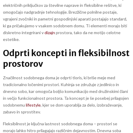
električnih priključkov za številne naprave in fleksibilne rešitve, ki
omogočajo nadgradnje tehnologije. Brezžične polnilne postaje,
vgrajeni zvočniki in pametni gospodinjski aparati postajajo standard,
ki ga pričakujemo v vsakem sodobnem domu. Ti elementi morajo biti
diskretno integrirani v
dizajn
prostora, tako da ne motijo celotne
estetike.
Odprti koncepti in fleksibilnost
prostorov
Značilnost sodobnega doma je odprti tloris, ki briše meje med
tradicionalno ločenimi prostori. Kuhinja se združuje z jedilnico in
dnevno sobo, kar omogoča boljšo komunikacijo med družinskimi člani
in večjo funkcionalnost prostora. Ta koncept je še posebej prilagojen
sodobnemu
lifestyle
, kjer se dom uporablja za delo, izobraževanje,
zabavo in sprostitev.
Fleksibilnost je ključna lastnost sodobnega doma – prostori se
morajo lahko hitro prilagajajo različnim dejavnostim. Dnevna soba