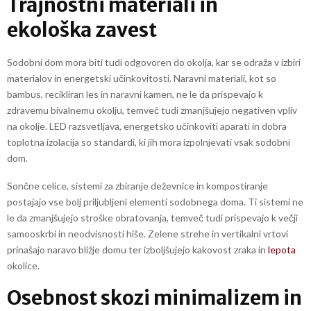
Trajnostni materiali in
ekološka zavest
Sodobni dom mora biti tudi odgovoren do okolja, kar se odraža v izbiri
materialov in energetski učinkovitosti. Naravni materiali, kot so
bambus, recikliran les in naravni kamen, ne le da prispevajo k
zdravemu bivalnemu okolju, temveč tudi zmanjšujejo negativen vpliv
na okolje. LED razsvetljava, energetsko učinkoviti aparati in dobra
toplotna izolacija so standardi, ki jih mora izpolnjevati vsak sodobni
dom.
Sončne celice, sistemi za zbiranje deževnice in kompostiranje
postajajo vse bolj priljubljeni elementi sodobnega doma. Ti sistemi ne
le da zmanjšujejo stroške obratovanja, temveč tudi prispevajo k večji
samooskrbi in neodvisnosti hiše. Zelene strehe in vertikalni vrtovi
prinašajo naravo bližje domu ter izboljšujejo kakovost zraka in
lepota
okolice.
Osebnost skozi minimalizem in