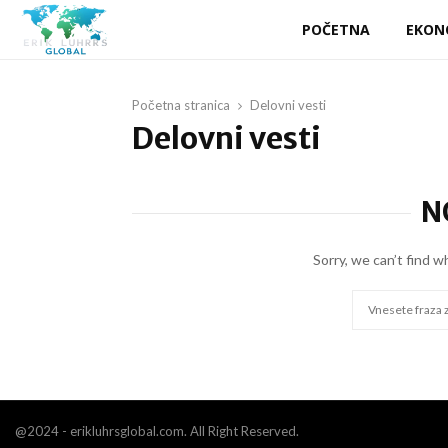
POČETNA
EKON
Početna stranica
Delovni vesti
Delovni vesti
N
Sorry, we can’t find w
Search
for:
@2024 - erikluhrsglobal.com. All Right Reserved.