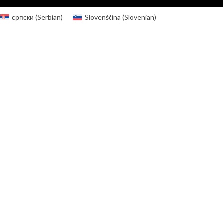
српски
(
Serbian
)
Slovenščina
(
Slovenian
)