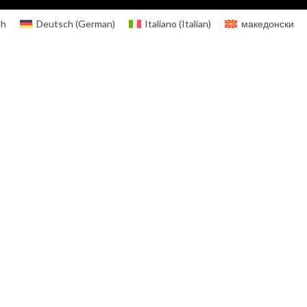
sh
Deutsch
(
German
)
Italiano
(
Italian
)
македонски