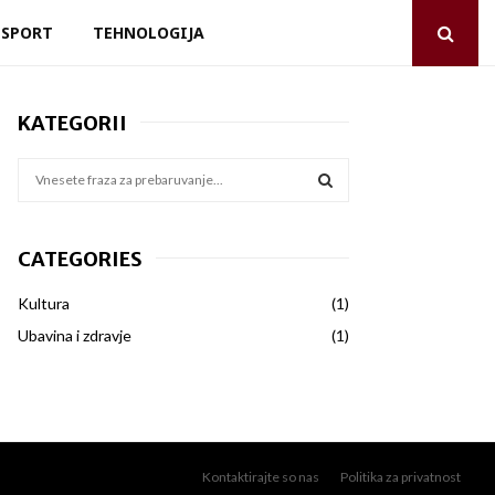
SPORT
TEHNOLOGIJA
KATEGORII
S
e
a
S
r
CATEGORIES
c
E
h
Kultura
(1)
f
A
o
Ubavina i zdravje
(1)
r
R
:
C
H
Kontaktirajte so nas
Politika za privatnost