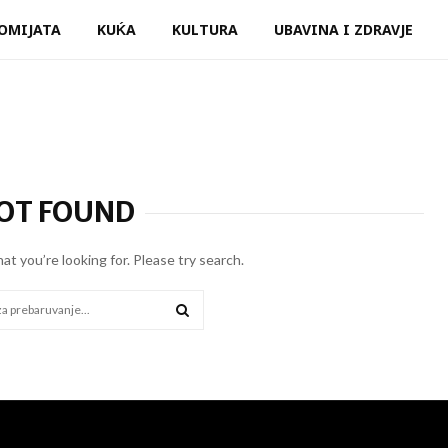
OMIJATA
KUḰA
KULTURA
UBAVINA I ZDRAVJE
OT FOUND
hat you’re looking for. Please try search.
SEARCH